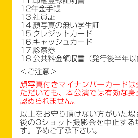
11.印鑑登録証明書
12年金手帳
13.社員証
14.顔写真の無い学生証
15.クレジットカード
16.キャッシュカード
17.診察券
18.公共料金領収書（発行後半年
＜ご注意＞
顔写真付きマイナンバーカードは
ただいても、本公演では有効な身
認められません。
以上をお守り頂けない方がいた場
後の3ショット撮影会を中止する
す。予めご了承下さい。