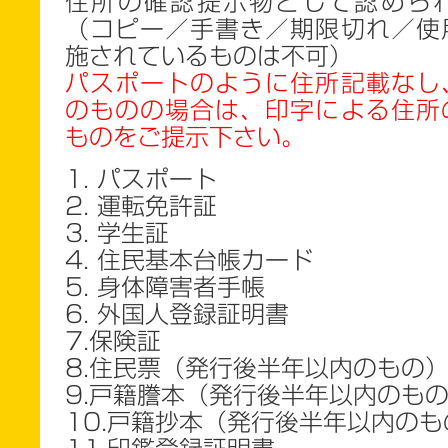
住所の確認提示物として認めら
（コピー／手書き／期限切れ／使
施されているものは不可）
パスポートのように住所記載なし
のものの場合は、印字による住所
ものをご提示下さい。
1. パスポート
2. 運転免許証
3. 学生証
4. 住民基本台帳カード
5. 身体障害者手帳
6. 外国人登録証明書
7.保険証
8.住民票（発行後半年以内のもの
9.戸籍謄本（発行後半年以内のも
10.戸籍抄本（発行後半年以内のも