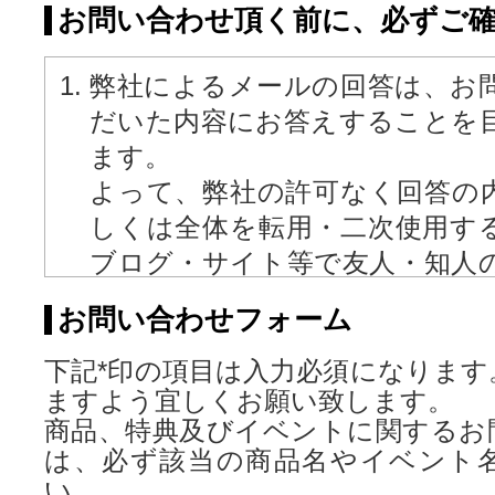
お問い合わせ頂く前に、必ずご
弊社によるメールの回答は、お
だいた内容にお答えすることを
ます。
よって、弊社の許可なく回答の
しくは全体を転用・二次使用する
ブログ・サイト等で友人・知人
該お客様ではない方に開示する
お問い合わせフォーム
りします。
下記*印の項目は入力必須になります
お客様からお送りいただいたメ
ますよう宜しくお願い致します。
業時間内に拝読しております。メ
商品、特典及びイベントに関するお
受付可能ですが、回答は営業
は、必ず該当の商品名やイベント
す。
い。