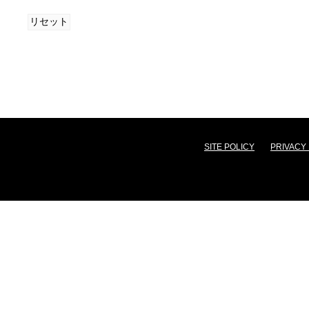
その他の権利を侵害する行為、
リセット
のある行為。
弊社または第三者に迷惑、不利
を与える行為、またはその恐れ
弊社または第三者に対して事
他、公序良俗に反する、または
SITE POLICY
PRIVACY
情報を提供する行為。
犯罪行為、公序良俗に反する行
に違反する行為、またはその恐
選挙活動、宗教活動またはこ
為、その他の政治および宗教に関
弊社が指定した方法以外の方法
ービスを利用する行為。
他者になりすまして本サービ