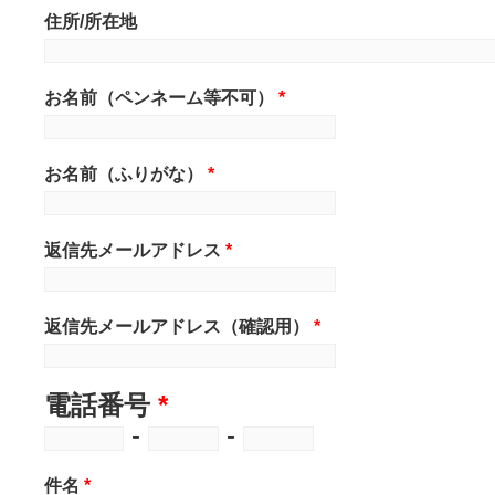
箱」等に振り分けられてしまう
住所/所在地
す。
恐れ入りますが、お問い合わせ
お名前（ペンネーム等不可）
*
信設定をご確認ください。既に
メールを送信している場合は
お名前（ふりがな）
*
ダ」「ごみ箱」に回答メールが
ご確認をお願い致します。
返信先メールアドレス
*
また、携帯電話（ガラケー）や
のメールアドレスをご利用の場
階で受信拒否／受信可能ドメイ
返信先メールアドレス（確認用）
*
はパソコンからのメール受信拒
ている可能性もございます。
電話番号
*
-
-
あらかじめ【info@2ndl.co.j
受信できるように設定の変更
件名
*