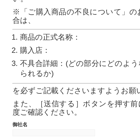
営業時間：平日10：00～18：00
※「ご購入商品の不良について」の
お盆期間、年末年始除く)
合は、
お問い合わせ内容・混雑状況・
商品の正式名称：
間などにより、回答を差し上げ
購入店：
頂戴する場合がございます。
また、ご意見・ご要望・お問い
不具合詳細：(どの部分にどのよう
よっては、回答いたしかねる
られるか)
す。あらかじめご了承ください
を必ずご記載くださいますようお願
主にフリーメールアドレスをご
り、回答メールが届かないとの
また、［送信する］ボタンを押す前
度ご確認ください。
くことがございますが、メーラ
っているパソコンの設定によっ
御社名
信メールが自動的に「迷惑フ