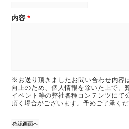
す。
上記の他にお客様に入力してい
内容
*
連絡先が誤っている場合や、シ
生した場合等には回答ができな
ます。
入力していただきました個人情
は【お客様からいただきました
に返信する目的】にのみ使用し
使用致しません。
※お送り頂きましたお問い合わせ内容
向上のため、個人情報を除いた上で、
セカンドラインにおける個人情
イベント等の弊社各種コンテンツにて
しましては、
こちら
をご参照く
頂く場合がございます。予めご了承くだ
禁止事項
お問い合わせの際、次の行為は
す。弊社または第三者の財産権