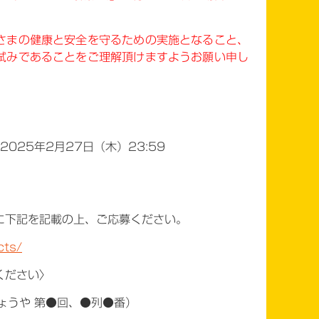
さまの健康と安全を守るための実施となること、
試みであることをご理解頂けますようお願い申し
2025年2月27日（木）23:59
に下記を記載の上、ご応募ください。
cts/
ください〉
ょうや 第●回、●列●番）