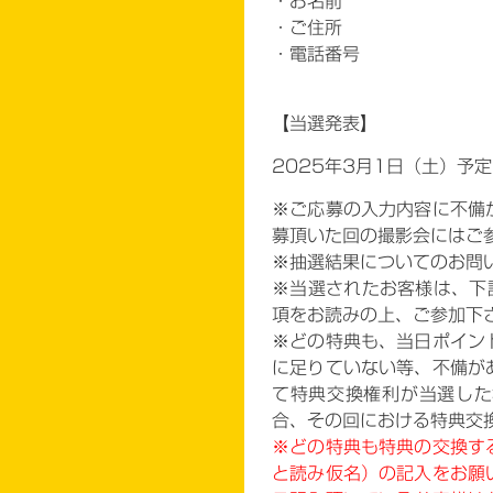
・お名前
・ご住所
・電話番号
【当選発表】
2025
年3月1日（土）予定
※ご応募の入力内容に不備
募頂いた回の撮影会にはご
※抽選結果についてのお問
※当選されたお客様は、下
項をお読みの上、ご参加下
※どの特典も、当日ポイン
に足りていない等、不備が
て特典交換権利が当選した
合、その回における特典交
※どの特典も特典の交換す
と読み仮名）の記入をお願