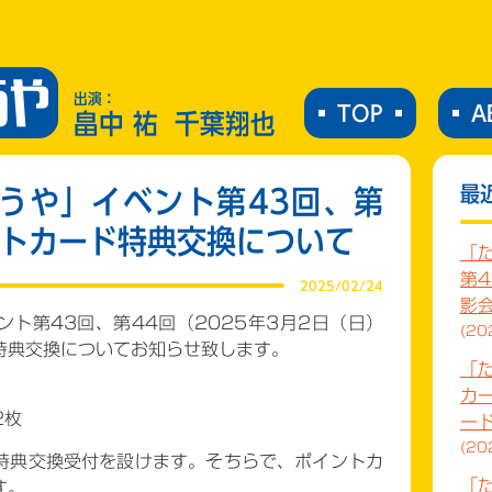
出演：
TOP
A
畠中 祐
千葉翔也
最
うや」イベント第43回、第
ントカード特典交換について
「
第4
2025/02/24
影会
ト第43回、第44回（2025年3月2日（日）
20
特典交換についてお知らせ致します。
「
カ
2枚
ー
20
特典交換受付を設けます。そちらで、ポイントカ
「
す。