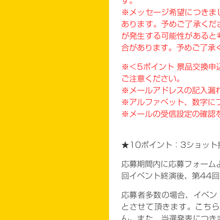
す。
※メッセージ希望につきま
あります。予めご了承くだ
が発生する可能性があると
合があります。予めご了承
※＜5ポイント 景品交換申
ご注意ください。
※メールアドレスの記入漏
※アルファベット、数字に
※メールの受信設定の確認
★10
ポイント：3ショット
応募期間内に応募フォーム
回イベント終演後、第44
応募者多数の場合、イベン
とさせて頂きます。こちら
ん。また、当選発表につき