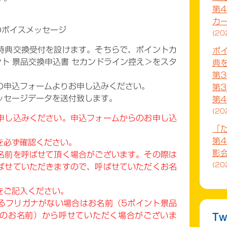
第
カ
のボイスメッセージ
20
特典交換受付を設けます。そちらで、ポイントカ
ポ
ト 景品交換申込書 セカンドライン控え＞をスタ
典
第3
の申込フォームよりお申し込みください。
第3
ッセージデータを送付致します。
第
20
申し込みください。申込フォームからのお申し込
「
第4
を必ず確認ください。
影会
名前を呼ばせて頂く場合がございます。その際は
20
ばせていただきますので、呼ばせていただ
くお名
をご記入ください。
るフリガナがない場合はお名前（5ポイント景品
のお名前）から呼せていただく場合がございま
Tw