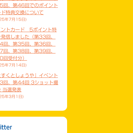
45回、第46回でのポイント
ード特典交換について
25年7月15日
イントカード 5ポイント特
を発信しました（第33回、
4回、第35回、第36回、
7回、第38回、第39回、
40回受付分）
25年7月14日
たすくとしょうや」イベント
3回、第44回 3ショット撮
 当選発表
25年3月1日
itter