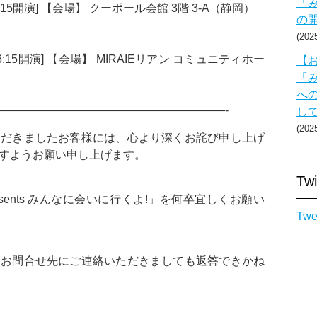
「み
16:15開演] 【会場】 クーポール会館 3階 3-A（静岡）
の
20
開場16:15開演] 【会場】 MIRAIEリアン コミュニティホー
【お
）
「み
へ
————————————————————-
し
20
ただきましたお客様には、心より深くお詫び申し上げ
すようお願い申し上げます。
Twi
Presents みんなに会いに行くよ!」を何卒宜しくお願い
Twe
、お問合せ先にご連絡いただきましても返答できかね