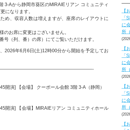
 3-Aから静岡市葵区のMIRAIEリアン コミュニティ
【お
変更になります。
「S
すため、収容人数は増えますが、座席のレイアウトに
に会
所
様のお席に変更はございません。
20
番号（列、番）の席）にてご覧いただけます。
【お
026年6月6日(土)12時00分から開始を予定してお
「S
に会
————————————————————-
所
20
【お
12:45開演] 【会場】 クーポール会館 3階 3-A（静岡）
「S
に会
所
場12:45開演] 【会場】MIRAIEリアン コミュニティホール
20
【お