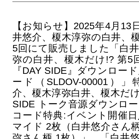
【お知らせ】2025年4月13
井悠介、榎木淳弥の白井、榎
5回にて販売しました「白
弥の白井、榎木だけ!? 第5
『DAY SIDE』ダウンロ
ード（SLDOV-00001
介、榎木淳弥白井、榎木だけ!?
SIDE トーク音源ダウンロ
コード特典:イベント開催
マイド 2枚（白井悠介さん柄
弥さん柄 1枚）」、「白井