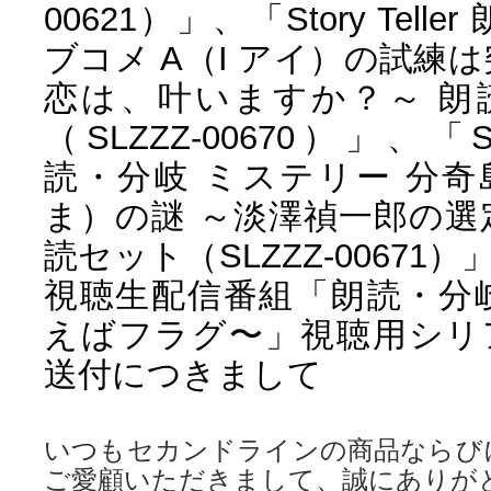
00621）」、「Story Tell
ブコメ A（I アイ）の試練
恋は、叶いますか？～ 朗
（SLZZZ-00670）」、「Stor
読・分岐 ミステリー 分
ま）の謎 ～淡澤禎一郎の選
読セット（SLZZZ-00671
視聴生配信番組「朗読・分
えばフラグ〜」視聴用シリ
送付につきまして
いつもセカンドラインの商品ならび
ご愛顧いただきまして、誠にありが