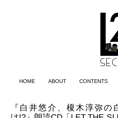
HOME
ABOUT
CONTENTS
『白井悠介、榎木淳弥の
け!?』朗読CD「LET THE SL