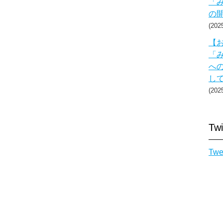
「み
の
20
【お
「み
へ
し
20
Twi
Twe