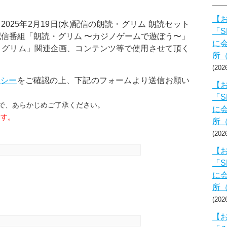
【お
025年2月19日(水)配信の朗読・グリム 朗読セット
「S
配信番組「朗読・グリム 〜カジノゲームで遊ぼう〜」
に会
er 朗読・グリム」関連企画、コンテンツ等で使用させて頂く
所
20
リシー
をご確認の上、下記のフォームより送信お願い
【お
「S
で、あらかじめご了承ください。
に会
ます。
所
20
【お
「S
に会
所
20
【お