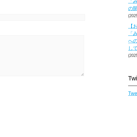
「み
の
20
【お
「み
へ
し
20
Twi
Twe