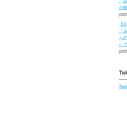
「み
の
20
【お
「み
へ
し
20
Twi
Twe