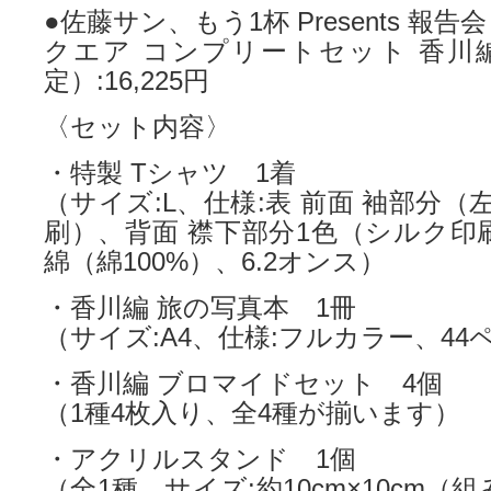
●佐藤サン、もう1杯 Presents 報告
クエア コンプリートセット 香川
定）:16,225円
〈セット内容〉
・特製 Tシャツ 1着
（サイズ:L、仕様:表 前面 袖部分（
刷）、背面 襟下部分1色（シルク印
綿（綿100%）、6.2オンス）
・香川編 旅の写真本 1冊
（サイズ:A4、仕様:フルカラー、44
・香川編 ブロマイドセット 4個
（1種4枚入り、全4種が揃います）
・アクリルスタンド 1個
（全1種、サイズ:約10cm×10cm（